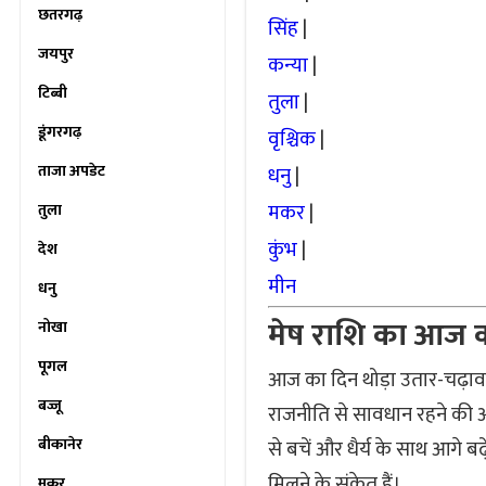
छतरगढ़
सिंह
|
जयपुर
कन्या
|
टिब्बी
तुला
|
डूंगरगढ़
वृश्चिक
|
ताजा अपडेट
धनु
|
मकर
|
तुला
कुंभ
|
देश
मीन
धनु
मेष राशि का आज
नोखा
पूगल
आज का दिन थोड़ा उतार-चढ़ाव भ
बज्जू
राजनीति से सावधान रहने की आ
बीकानेर
से बचें और धैर्य के साथ आगे बढ
मिलने के संकेत हैं।
मकर