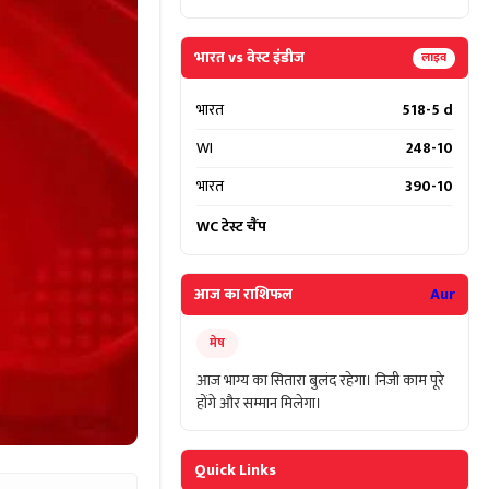
भारत vs वेस्ट इंडीज
लाइव
भारत
518-5 d
WI
248-10
भारत
390-10
WC टेस्ट चैंप
आज का राशिफल
Aur
मेष
आज भाग्य का सितारा बुलंद रहेगा। निजी काम पूरे
होंगे और सम्मान मिलेगा।
Quick Links