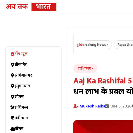
ट्रेडिंग:
ikaner News ›
Rajasthan News ›
Breaking News ›
Rajasthan Crime
टॉप न्यूज़
बीकानेर
राशिफल
श्रीगंगानगर
Aaj Ka Rashifal 5
हनुमानगढ़
धन लाभ के प्रबल य
सीकर
Mukesh Raika
June 5, 2026
राशिफल
मंडी भाव
मौसम