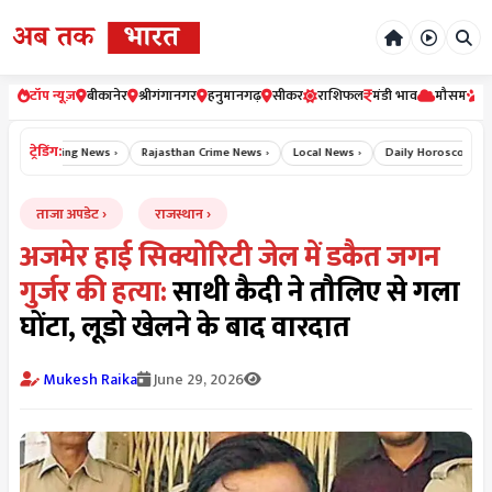
टॉप न्यूज़
बीकानेर
श्रीगंगानगर
हनुमानगढ़
सीकर
राशिफल
मंडी भाव
मौसम
र
ट्रेडिंग:
Breaking News ›
Rajasthan Crime News ›
Local News ›
Daily Horoscope Hindi
ताजा अपडेट
राजस्थान
अजमेर हाई सिक्योरिटी जेल में डकैत जगन
गुर्जर की हत्या:
साथी कैदी ने तौलिए से गला
घोंटा, लूडो खेलने के बाद वारदात
Mukesh Raika
June 29, 2026