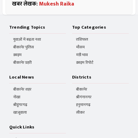
खबर लेखक:
Mukesh Raika
Trending Topics
Top Categories
युवाओं में बढ़ता नशा
राशिफल
बीकानेर पुलिस
मौसम
क्राइम
मंडी भाव
बीकानेर प्रहरी
क्राइम रिपोर्ट
Local News
Districts
बीकानेर शहर
बीकानेर
नोखा
श्रीगंगानगर
श्रीडूंगरगढ़
हनुमानगढ़
खाजूवाला
सीकर
Quick Links