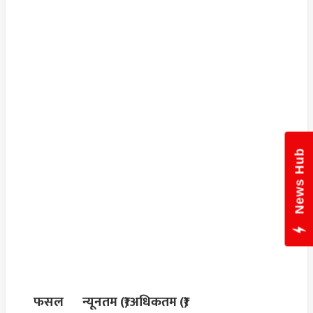
News Hub
फसल
न्यूनतम (₹)
अधिकतम (₹)