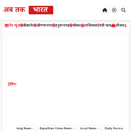
टॉप न्यूज़
बीकानेर
श्रीगंगानगर
हनुमानगढ़
सीकर
राशिफल
मंडी भाव
मौसम
र
ट्रेडिंग:
Breaking News ›
Rajasthan Crime News ›
Local News ›
Daily Horoscope Hind