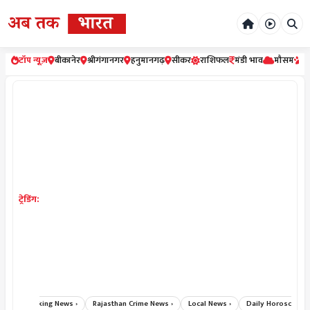
टॉप न्यूज़
बीकानेर
श्रीगंगानगर
हनुमानगढ़
सीकर
राशिफल
मंडी भाव
मौसम
र
ट्रेडिंग:
›
Breaking News ›
Rajasthan Crime News ›
Local News ›
Daily Horoscope Hin