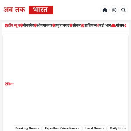
टॉप न्यूज़
बीकानेर
श्रीगंगानगर
हनुमानगढ़
सीकर
राशिफल
मंडी भाव
मौसम
र
ट्रेडिंग:
ews ›
Breaking News ›
Rajasthan Crime News ›
Local News ›
Daily Horoscop