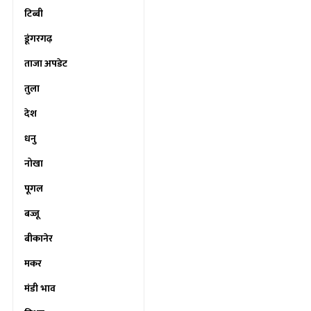
टिब्बी
डूंगरगढ़
ताजा अपडेट
तुला
देश
धनु
नोखा
पूगल
बज्जू
बीकानेर
मकर
मंडी भाव