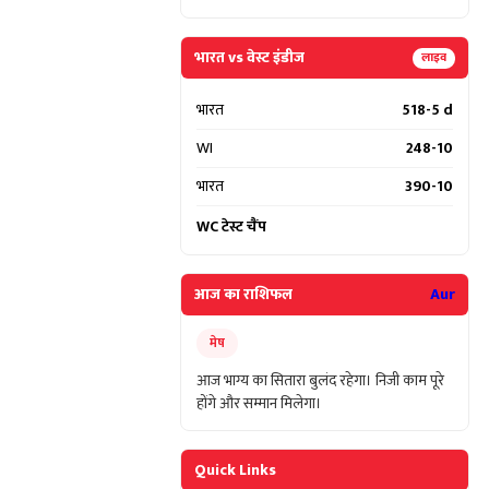
भारत vs वेस्ट इंडीज
लाइव
भारत
518-5 d
WI
248-10
भारत
390-10
WC टेस्ट चैंप
आज का राशिफल
Aur
मेष
आज भाग्य का सितारा बुलंद रहेगा। निजी काम पूरे
होंगे और सम्मान मिलेगा।
Quick Links