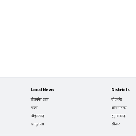
Local News
Districts
बीकानेर शहर
बीकानेर
नोखा
श्रीगंगानगर
श्रीडूंगरगढ़
हनुमानगढ़
खाजूवाला
सीकर