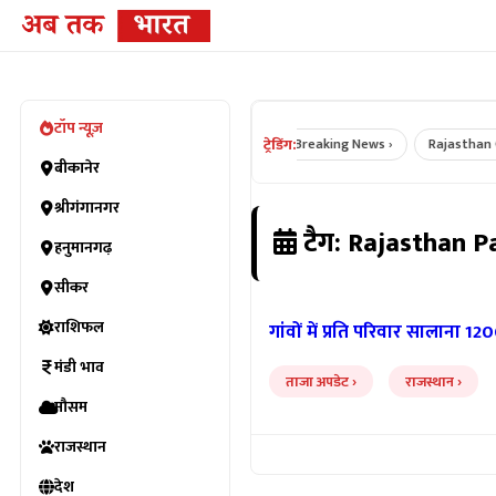
टॉप न्यूज़
ट्रेडिंग:
Bikaner News ›
Rajasthan News ›
Breaking News ›
Rajasthan Crim
बीकानेर
श्रीगंगानगर
टैग: Rajasthan P
हनुमानगढ़
सीकर
राशिफल
गांवों में प्रति परिवार सालाना 1
मंडी भाव
ताजा अपडेट
राजस्थान
मौसम
राजस्थान
देश