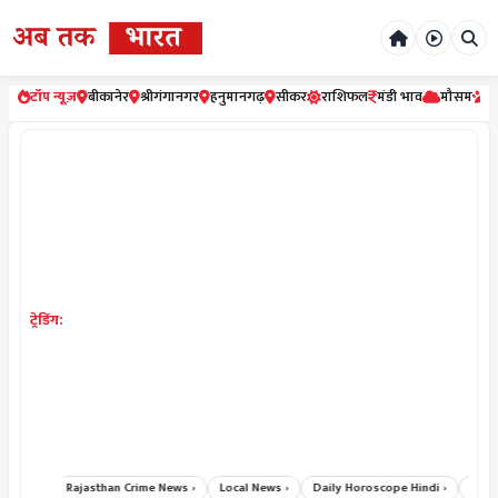
टॉप न्यूज़
बीकानेर
श्रीगंगानगर
हनुमानगढ़
सीकर
राशिफल
मंडी भाव
मौसम
र
ट्रेडिंग:
ews ›
Rajasthan Crime News ›
Local News ›
Daily Horoscope Hindi ›
Bikaner