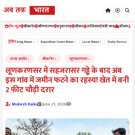
टॉप न्यूज़
बीकानेर
श्रीगंगानगर
हनुमानगढ़
सीकर
राशिफल
मंडी भाव
मौसम
र
ट्रेडिंग:
›
Breaking News ›
Rajasthan Crime News ›
Local News ›
Daily Horoscope Hin
ताजा अपडेट
बीकानेर
लूणकरणसर
लूणकरणसर में सहजरासर गड्ढे के बाद अब
इस गांव में जमीन फटने का रहस्य! खेत में बनी
2 फीट चौड़ी दरार
Mukesh Raika
June 21, 2026